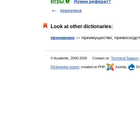
Игры ⚽
Нужен реферат?
преизлиха
Look at other dictionaries:
преимение
— преимущество; превосход
© Academic, 2000-2026
Contact us:
Technical Support
,
Dictionaries export
, created on PHP,
Joomla,
Dr