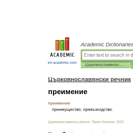
Academic Dictionarie
en-academic.com
Църковнославянски речник
Църковнославянски речник
преимение
преимение
преимущество
;
превъзходство
.
Църковнославянски
речник
.
Павел
Николов
.
2015
.