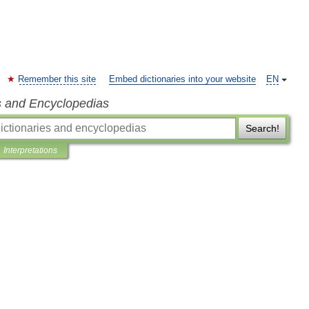
Remember this site
Embed dictionaries into your website
EN
s and Encyclopedias
Search!
Interpretations