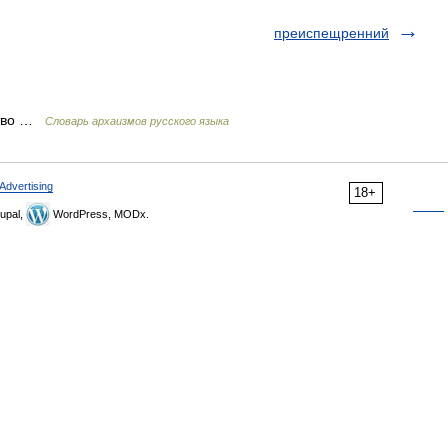
преиспещренний
ство …
Cловарь архаизмов русского языка
Advertising
18+
upal,
WordPress, MODx.